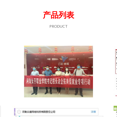
产品列表
PRODUCT