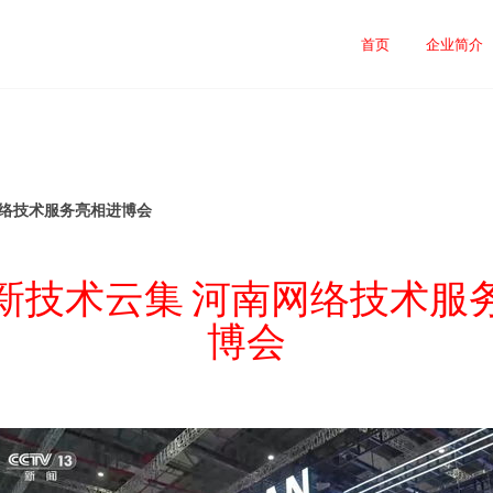
司
首页
企业简介
网络技术服务亮相进博会
新技术云集 河南网络技术服
博会