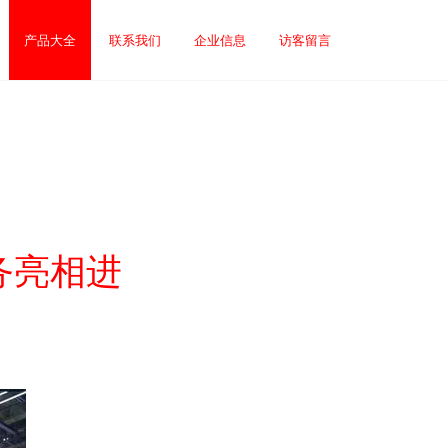
产品大全
联系我们
企业信息
访客留言
务亮相进